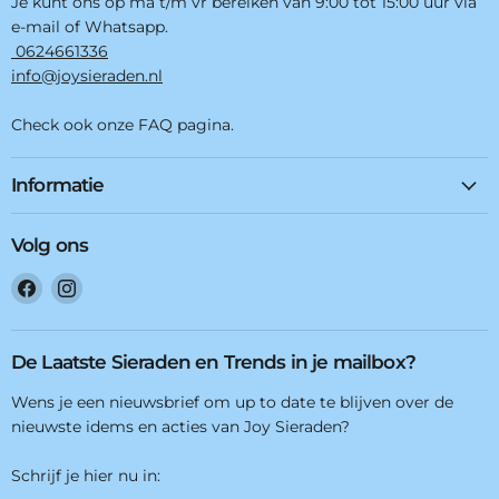
Je kunt ons op ma t/m vr bereiken van 9:00 tot 15:00 uur via
e-mail of Whatsapp.
0624661336
info@joysieraden.nl
Check ook onze FAQ pagina.
Informatie
Volg ons
Vind
Vind
ons
ons
op
op
Facebook
Instagram
De Laatste Sieraden en Trends in je mailbox?
Wens je een nieuwsbrief om up to date te blijven over de
nieuwste idems en acties van Joy Sieraden?
Schrijf je hier nu in: