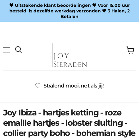
💗 Uitstekende klant beoordelingen 💗 Voor 15.00 uur
besteld, is dezelfde werkdag verzonden 💗 3 Halen, 2
Betalen
Menu
Wink
Zoeken
bekij
Stralend mooi, net als jij!
Joy Ibiza - hartjes ketting - roze
emaille hartjes - lobster sluiting -
collier party boho - bohemian style