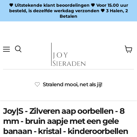
💗 Uitstekende klant beoordelingen 💗 Voor 15.00 uur
besteld, is dezelfde werkdag verzonden 💗 3 Halen, 2
Betalen
Menu
Wink
Zoeken
bekij
Stralend mooi, net als jij!
Joy|S - Zilveren aap oorbellen - 8
mm - bruin aapje met een gele
banaan - kristal - kinderoorbellen