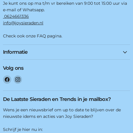
Je kunt ons op ma t/m vr bereiken van 9:00 tot 15:00 uur via
e-mail of Whatsapp.
0624661336
info@joysieraden.nl
Check ook onze FAQ pagina.
Informatie
Volg ons
Vind
Vind
ons
ons
op
op
Facebook
Instagram
De Laatste Sieraden en Trends in je mailbox?
Wens je een nieuwsbrief om up to date te blijven over de
nieuwste idems en acties van Joy Sieraden?
Schrijf je hier nu in: