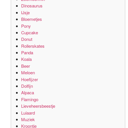
Dinosaurus
IJsje
Bloemetjes
Pony
Cupcake
Donut
Rollerskates
Panda
Koala
Beer
Meloen
Hoefijzer
Dolfijn
Alpaca
Flamingo
Lieveheersbeestje
Luiaard
Muziek
Kroontje