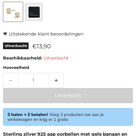
💗
Uitstekende klant beoordelingen
Huidige prijs
€13,90
Uitverkocht
Beschikbaarheid:
Uitverkocht
Hoeveelheid
Uitverkocht
3 halen = 2 betalen!
Voeg 3 producten toe aan je
winkelwagen en krijg er 1 gratis.
Sterling zilver 925 aap oorbellen met gele banaan en