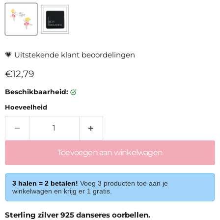
💗
Uitstekende klant beoordelingen
Huidige prijs
€12,79
Beschikbaarheid:
Hoeveelheid
Toevoegen aan winkelwagen
3 halen = 2 betalen!
Voeg 3 producten toe aan je
winkelwagen en krijg er 1 gratis.
Sterling zilver 925 danseres oorbellen.