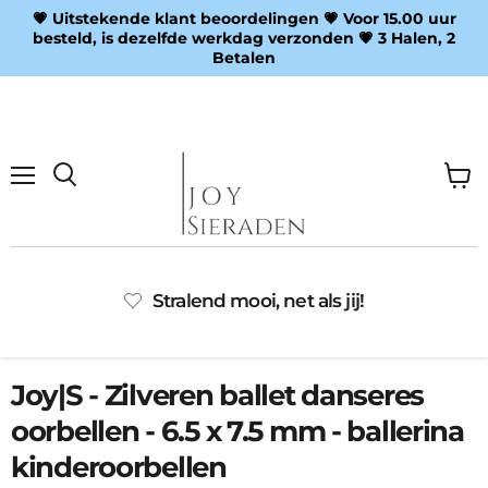
💗 Uitstekende klant beoordelingen 💗 Voor 15.00 uur
besteld, is dezelfde werkdag verzonden 💗 3 Halen, 2
Betalen
Menu
Wink
Zoeken
bekij
Stralend mooi, net als jij!
Joy|S - Zilveren ballet danseres
oorbellen - 6.5 x 7.5 mm - ballerina
kinderoorbellen