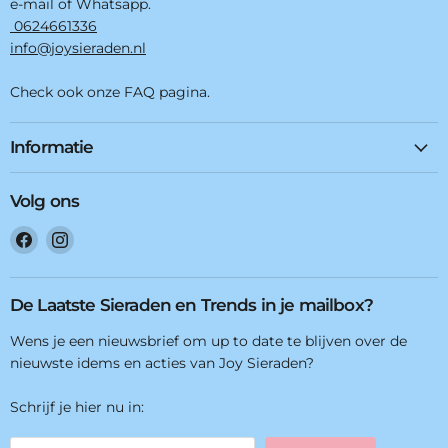
e-mail of Whatsapp.
0624661336
info@joysieraden.nl
Check ook onze FAQ pagina.
Informatie
Volg ons
Vind
Vind
ons
ons
op
op
Facebook
Instagram
De Laatste Sieraden en Trends in je mailbox?
Wens je een nieuwsbrief om up to date te blijven over de
nieuwste idems en acties van Joy Sieraden?
Schrijf je hier nu in: