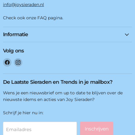
info@joysieraden.nl
Check ook onze FAQ pagina.
Informatie
Volg ons
Vind
Vind
ons
ons
op
op
Facebook
Instagram
De Laatste Sieraden en Trends in je mailbox?
Wens je een nieuwsbrief om up to date te blijven over de
nieuwste idems en acties van Joy Sieraden?
Schrijf je hier nu in:
Inschrijven
Emailadres