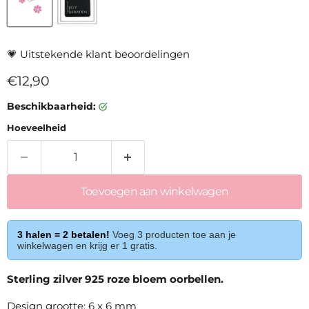
💗
Uitstekende klant beoordelingen
Huidige prijs
€12,90
Beschikbaarheid:
Hoeveelheid
Toevoegen aan winkelwagen
3 halen = 2 betalen!
Voeg 3 producten toe aan je
winkelwagen en krijg er 1 gratis.
Sterling zilver 925 roze bloem oorbellen.
Design grootte: 6 x 6 mm