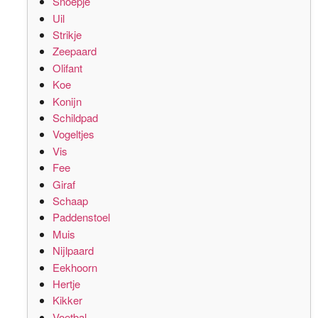
Snoepje
Uil
Strikje
Zeepaard
Olifant
Koe
Konijn
Schildpad
Vogeltjes
Vis
Fee
Giraf
Schaap
Paddenstoel
Muis
Nijlpaard
Eekhoorn
Hertje
Kikker
Voetbal