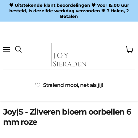
💗 Uitstekende klant beoordelingen 💗 Voor 15.00 uur
besteld, is dezelfde werkdag verzonden 💗 3 Halen, 2
Betalen
Menu
Wink
Zoeken
bekij
Stralend mooi, net als jij!
Joy|S - Zilveren bloem oorbellen 6
mm roze