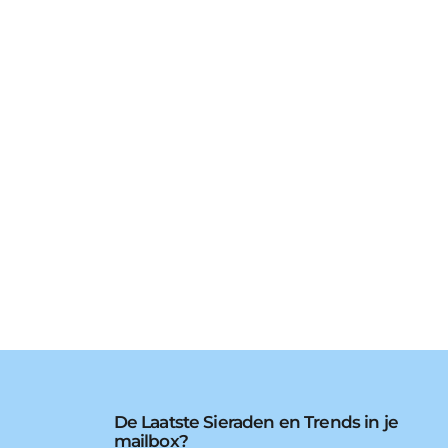
De Laatste Sieraden en Trends in je
mailbox?