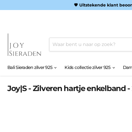
💗 Uitstekende klant beoor
Bali Sieraden zilver 925
Kids collectie zilver 925
Dame
Joy|S - Zilveren hartje enkelband - 