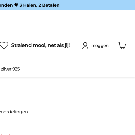
onden 💗 3 Halen, 2 Betalen
Stralend mooi, net als jij!
Inloggen
Winke
bekijke
 zilver 925
eoordelingen
prijs