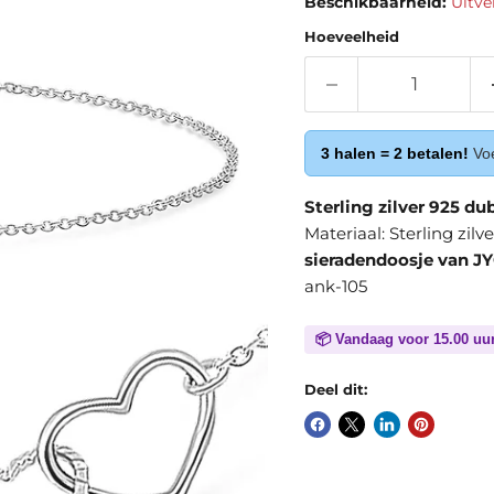
Beschikbaarheid:
Uitve
Hoeveelheid
3 halen = 2 betalen!
Voe
Sterling zilver 925 du
Materiaal: Sterling zil
sieradendoosje van JY
ank-105
📦 Vandaag voor 15.00 uu
Deel dit: