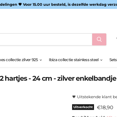
delingen 💗 Voor 15.00 uur besteld, is dezelfde werkdag verz
s collectie zilver 925
Ibiza collectie stainless steel
Sets
2 hartjes - 24 cm - zilver enkelbandje
💗
Uitstekende klant b
Huidige 
€18,90
Uitverkocht