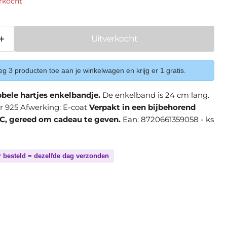
rkocht
Uitverkocht
g 3 producten toe aan je winkelwagen en krijg er 1 gratis.
bbele hartjes enkelbandje.
De enkelband is 24 cm lang.
ver 925 Afwerking: E-coat
Verpakt in een bijbehorend
C, gereed om cadeau te geven.
Ean: 8720661359058 - ks
r besteld = dezelfde dag verzonden