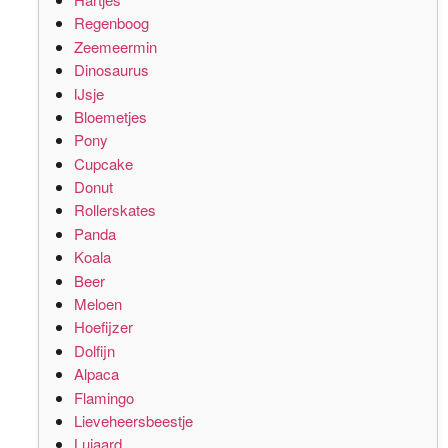
Regenboog
Zeemeermin
Dinosaurus
IJsje
Bloemetjes
Pony
Cupcake
Donut
Rollerskates
Panda
Koala
Beer
Meloen
Hoefijzer
Dolfijn
Alpaca
Flamingo
Lieveheersbeestje
Luiaard