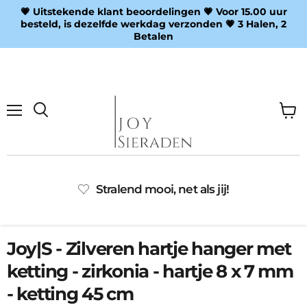
💗 Uitstekende klant beoordelingen 💗 Voor 15.00 uur
besteld, is dezelfde werkdag verzonden 💗 3 Halen, 2
Betalen
Menu
Wink
Zoeken
bekij
Stralend mooi, net als jij!
Joy|S - Zilveren hartje hanger met
ketting - zirkonia - hartje 8 x 7 mm
- ketting 45 cm