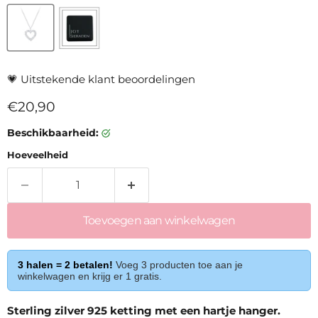
💗
Uitstekende klant beoordelingen
Huidige prijs
€20,90
Beschikbaarheid:
Hoeveelheid
Toevoegen aan winkelwagen
3 halen = 2 betalen!
Voeg 3 producten toe aan je
winkelwagen en krijg er 1 gratis.
Sterling zilver 925 ketting met een hartje hanger.