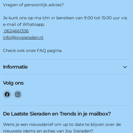
Vragen of persoonlijk advies?
Je kunt ons op ma t/m vr bereiken van 9:00 tot 15:00 uur via
e-mail of Whatsapp.
0624661336
info@joysieraden.nl
Check ook onze FAQ pagina.
Informatie
Volg ons
Vind
Vind
ons
ons
op
op
Facebook
Instagram
De Laatste Sieraden en Trends in je mailbox?
Wens je een nieuwsbrief om up to date te blijven over de
nieuwste idems en acties van Joy Sieraden?