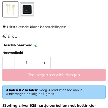
💗
Uitstekende klant beoordelingen
Huidige prijs
€18,90
Beschikbaarheid:
Hoeveelheid
Toevoegen aan winkelwagen
3 halen = 2 betalen!
Voeg 3 producten toe aan je
winkelwagen en krijg er 1 gratis.
Sterling zilver 925 hartje oorbellen met kettinkje -