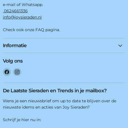
e-mail of Whatsapp.
0624661336
info@joysieraden.nl
Check ook onze FAQ pagina.
Informatie
Volg ons
Vind
Vind
ons
ons
op
op
Facebook
Instagram
De Laatste Sieraden en Trends in je mailbox?
Wens je een nieuwsbrief om up to date te blijven over de
nieuwste idems en acties van Joy Sieraden?
Schrijf je hier nu in: