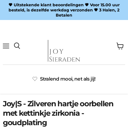
💗 Uitstekende klant beoordelingen 💗 Voor 15.00 uur
besteld, is dezelfde werkdag verzonden 💗 3 Halen, 2
Betalen
Menu
Wink
Zoeken
bekij
Stralend mooi, net als jij!
Joy|S - Zilveren hartje oorbellen
met kettinkje zirkonia -
goudplating