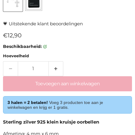
💗
Uitstekende klant beoordelingen
Huidige prijs
€12,90
Beschikbaarheid:
Hoeveelheid
Toevoegen aan winkelwagen
3 halen = 2 betalen!
Voeg 3 producten toe aan je
winkelwagen en krijg er 1 gratis.
Sterling zilver 925 klein kruisje oorbellen
Afmeting: 4 mm x 6 mm