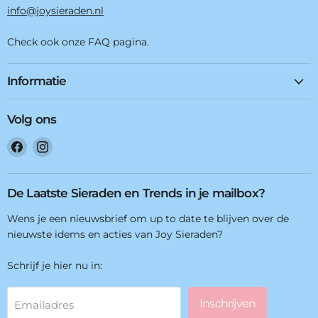
info@joysieraden.nl
Check ook onze FAQ pagina.
Informatie
Volg ons
Vind
Vind
ons
ons
op
op
Facebook
Instagram
De Laatste Sieraden en Trends in je mailbox?
Wens je een nieuwsbrief om up to date te blijven over de
nieuwste idems en acties van Joy Sieraden?
Schrijf je hier nu in:
Inschrijven
Emailadres