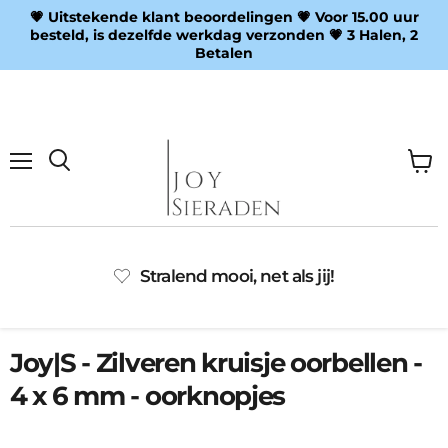
💗 Uitstekende klant beoordelingen 💗 Voor 15.00 uur
besteld, is dezelfde werkdag verzonden 💗 3 Halen, 2
Betalen
Menu
Wink
Zoeken
bekij
Stralend mooi, net als jij!
Joy|S - Zilveren kruisje oorbellen -
4 x 6 mm - oorknopjes