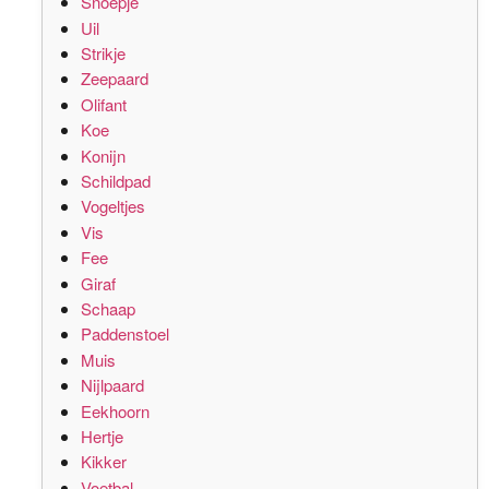
Snoepje
Uil
Strikje
Zeepaard
Olifant
Koe
Konijn
Schildpad
Vogeltjes
Vis
Fee
Giraf
Schaap
Paddenstoel
Muis
Nijlpaard
Eekhoorn
Hertje
Kikker
Voetbal