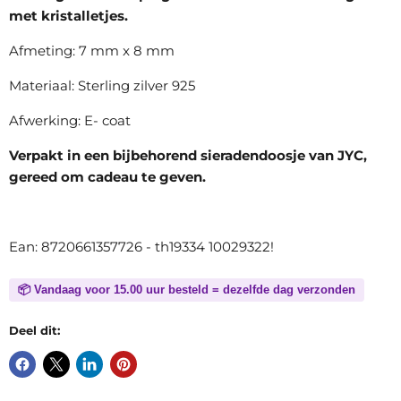
met kristalletjes.
Afmeting: 7 mm x 8 mm
Materiaal: Sterling zilver 925
Afwerking: E- coat
Verpakt in een bijbehorend sieradendoosje van JYC,
gereed om cadeau te geven.
Ean: 8720661357726 - th19334 10029322!
📦 Vandaag voor 15.00 uur besteld = dezelfde dag verzonden
Deel dit: