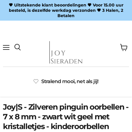
💗 Uitstekende klant beoordelingen 💗 Voor 15.00 uur
besteld, is dezelfde werkdag verzonden 💗 3 Halen, 2
Betalen
Menu
Wink
Zoeken
bekij
Stralend mooi, net als jij!
Joy|S - Zilveren pinguin oorbellen -
7 x 8 mm - zwart wit geel met
kristalletjes - kinderoorbellen