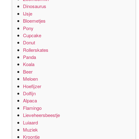
Dinosaurus
IJsje
Bloemetjes
Pony
Cupcake
Donut
Rollerskates
Panda
Koala
Beer
Meloen
Hoefijzer
Dolfijn
Alpaca
Flamingo
Lieveheersbeestje
Luiaard
Muziek
Kroontje