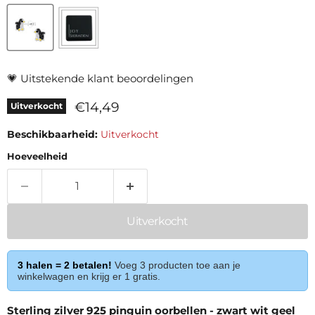
💗
Uitstekende klant beoordelingen
Huidige prijs
€14,49
Uitverkocht
Beschikbaarheid:
Uitverkocht
Hoeveelheid
Uitverkocht
3 halen = 2 betalen!
Voeg 3 producten toe aan je
winkelwagen en krijg er 1 gratis.
Sterling zilver 925 pinguin oorbellen - zwart wit geel