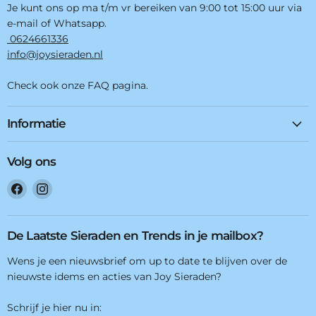
Je kunt ons op ma t/m vr bereiken van 9:00 tot 15:00 uur via
e-mail of Whatsapp.
0624661336
info@joysieraden.nl
Check ook onze FAQ pagina.
Informatie
Volg ons
Vind
Vind
ons
ons
op
op
Facebook
Instagram
De Laatste Sieraden en Trends in je mailbox?
Wens je een nieuwsbrief om up to date te blijven over de
nieuwste idems en acties van Joy Sieraden?
Schrijf je hier nu in: