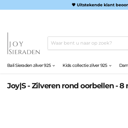
💗 Uitstekende klant beoor
Bali Sieraden zilver 925
Kids collectie zilver 925
Dame
Joy|S - Zilveren rond oorbellen - 8