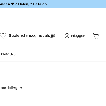
onden 💗 3 Halen, 2 Betalen
Stralend mooi, net als jij!
Inloggen
Winke
bekijke
 zilver 925
eoordelingen