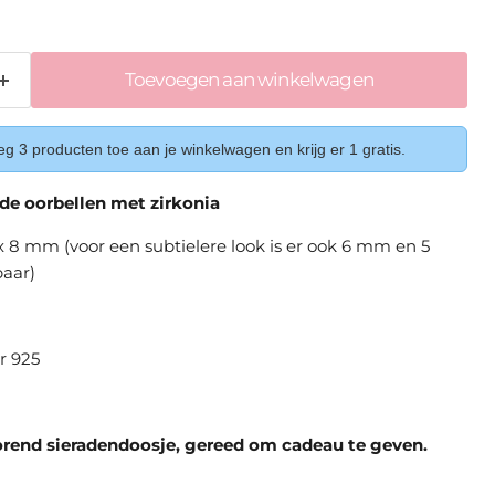
Toevoegen aan winkelwagen
g 3 producten toe aan je winkelwagen en krijg er 1 gratis.
nde oorbellen met zirkonia
 8 mm (voor een subtielere look is er ook 6 mm en 5
aar)
er 925
orend sieradendoosje, gereed om cadeau te geven.