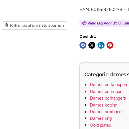
EAN: 6011618260278 - 
📦 Vandaag voor 15.00 uu
Klik of scrol om in te zoomen
Deel dit:
Categorie dames s
Dames oorknoppen
Dames oorringen
Dames oorhangers
Dames ketting
Dames armband
Dames ring
Gold plated