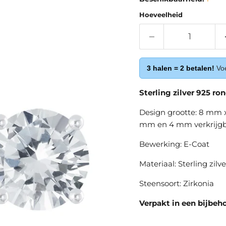
Hoeveelheid
3 halen = 2 betalen!
Voe
Sterling zilver 925 ro
Design grootte: 8 mm x
mm en 4 mm verkrijgb
Bewerking: E-Coat
Materiaal: Sterling zilv
Steensoort: Zirkonia
Verpakt in een bijbeh