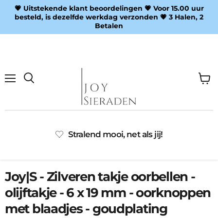
💗 Uitstekende klant beoordelingen 💗 Voor 15.00 uur
besteld, is dezelfde werkdag verzonden 💗 3 Halen, 2
Betalen
Menu
Wink
Zoeken
bekij
Stralend mooi, net als jij!
Joy|S - Zilveren takje oorbellen -
olijftakje - 6 x 19 mm - oorknoppen
met blaadjes - goudplating