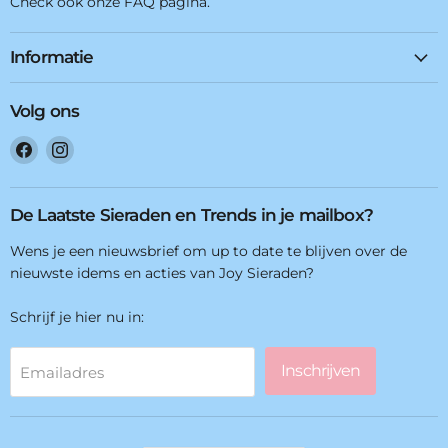
Check ook onze FAQ pagina.
Informatie
Volg ons
Vind
Vind
ons
ons
op
op
Facebook
Instagram
De Laatste Sieraden en Trends in je mailbox?
Wens je een nieuwsbrief om up to date te blijven over de
nieuwste idems en acties van Joy Sieraden?
Schrijf je hier nu in:
Inschrijven
Emailadres