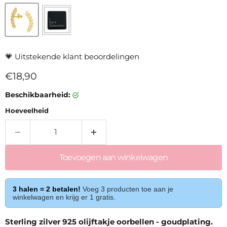
💗
Uitstekende klant beoordelingen
Huidige prijs
€18,90
Beschikbaarheid:
Hoeveelheid
Toevoegen aan winkelwagen
3 halen = 2 betalen!
Voeg 3 producten toe aan je
winkelwagen en krijg er 1 gratis.
Sterling zilver 925 olijftakje oorbellen - goudplating.