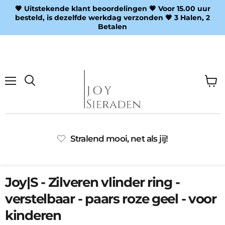
💗 Uitstekende klant beoordelingen 💗 Voor 15.00 uur
besteld, is dezelfde werkdag verzonden 💗 3 Halen, 2
Betalen
Menu
Wink
Zoeken
bekij
Stralend mooi, net als jij!
Joy|S - Zilveren vlinder ring -
verstelbaar - paars roze geel - voor
kinderen