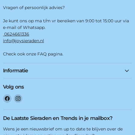
Vragen of persoonlijk advies?
Je kunt ons op ma t/m vr bereiken van 9:00 tot 15:00 uur via
e-mail of Whatsapp.
0624661336
info@joysieraden.nl
Check ook onze FAQ pagina.
Informatie
Volg ons
Vind
Vind
ons
ons
op
op
Facebook
Instagram
De Laatste Sieraden en Trends in je mailbox?
Wens je een nieuwsbrief om up to date te blijven over de