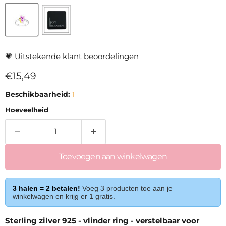
💗
Uitstekende klant beoordelingen
Huidige prijs
€15,49
Beschikbaarheid:
1
Hoeveelheid
Toevoegen aan winkelwagen
3 halen = 2 betalen!
Voeg 3 producten toe aan je
winkelwagen en krijg er 1 gratis.
Sterling zilver 925 - vlinder ring - verstelbaar voor